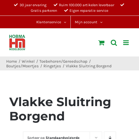
Ga
30 jaar ervaring
Ruim 100.000 artikelen leverbaar
Gratis parkeren
Eigen reparatie service
naar
inhoud
Klantenservice
Mijn account
Home
Winkel
Toebehoren/Gereedschap
Boutjes/Moertjes
Ringetjes
Vlakke Sluitring Borgend
Vlakke Sluitring
Borgend
Sorteer op
Standaardvolgorde