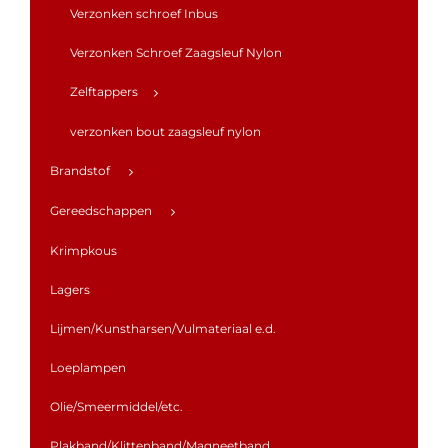
Verzonken schroef Inbus
Verzonken Schroef Zaagsleuf Nylon
Zelftappers
verzonken bout zaagsleuf nylon
Brandstof
Gereedschappen
Krimpkous
Lagers
Lijmen/Kunstharsen/Vulmateriaal e.d.
Loeplampen
Olie/Smeermiddel/etc.
Plakband/Klittenband/Magneetband