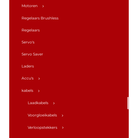
Motoren
Regelaars Brushless
Regelaars
Servo's
Servo Saver
Laders
Accu's
kabels
Laadkabels
Voorgloeikabels
Verloopstekkers