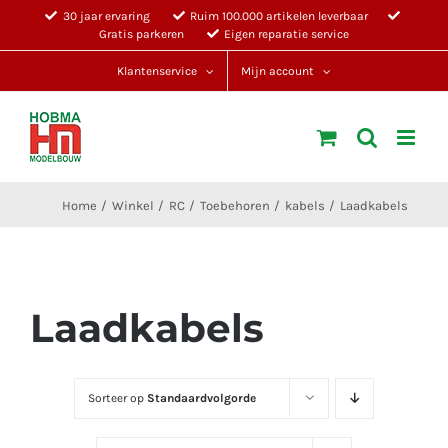
Ga
30 jaar ervaring
Ruim 100.000 artikelen leverbaar
Gratis parkeren
Eigen reparatie service
naar
inhoud
Klantenservice
Mijn account
Home
Winkel
RC
Toebehoren
kabels
Laadkabels
Laadkabels
Sorteer op
Standaardvolgorde