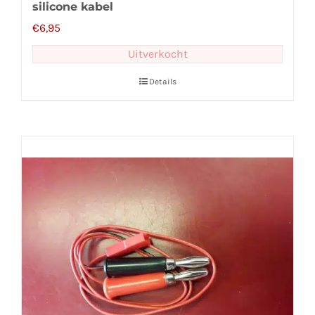
silicone kabel
€
6,95
Uitverkocht
Details