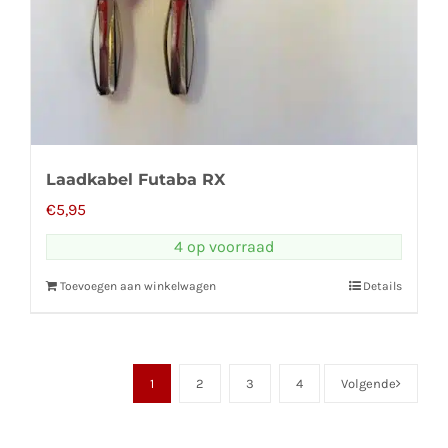
Laadkabel Futaba RX
€
5,95
4 op voorraad
Toevoegen aan winkelwagen
Details
1
2
3
4
Volgende