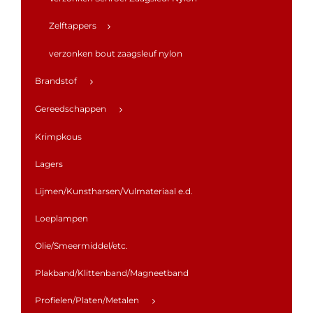
Zelftappers
verzonken bout zaagsleuf nylon
Brandstof
Gereedschappen
Krimpkous
Lagers
Lijmen/Kunstharsen/Vulmateriaal e.d.
Loeplampen
Olie/Smeermiddel/etc.
Plakband/Klittenband/Magneetband
Profielen/Platen/Metalen