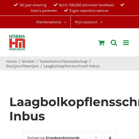
Ga
30 jaar ervaring
Ruim 100.000 artikelen leverbaar
Gratis parkeren
Eigen reparatie service
naar
inhoud
Klantenservice
Mijn account
Home
Winkel
Toebehoren/Gereedschap
Boutjes/Moertjes
Laagbolkopflensschroef Inbus
Laagbolkopflenssch
Inbus
Sorteer op
Standaardvolgorde