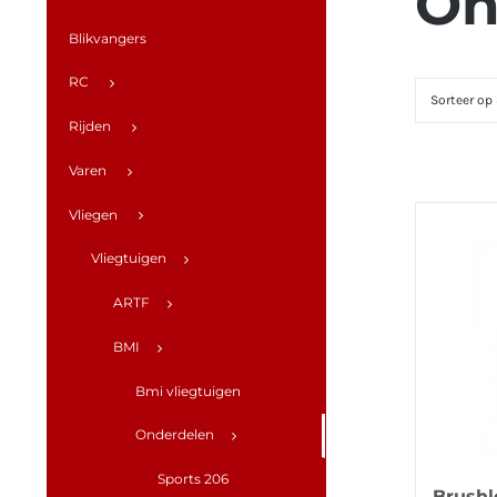
On
Blikvangers
RC
Sorteer op
Rijden
Varen
Vliegen
Vliegtuigen
ARTF
BMI
Bmi vliegtuigen
Onderdelen
Sports 206
Brushl