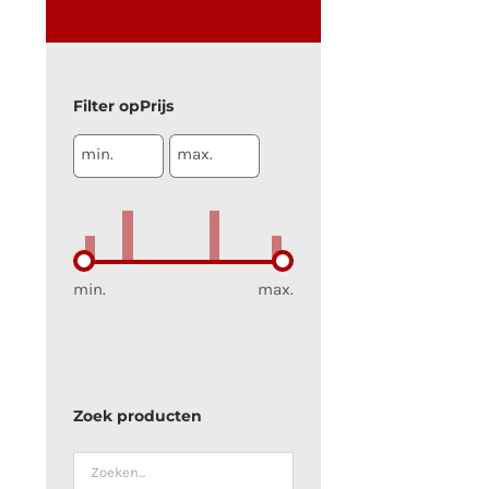
Prijs
min.
max.
min.
max.
Zoek producten