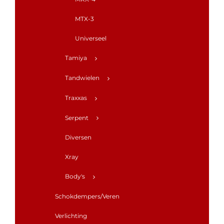
MTX-3
Universeel
Tamiya
Tandwielen
Traxxas
Serpent
Diversen
Xray
Body's
Schokdempers/Veren
Verlichting