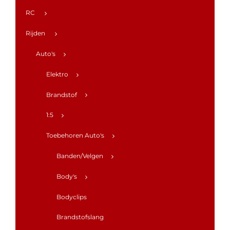
RC
Rijden
Auto's
Elektro
Brandstof
1:5
Toebehoren Auto's
Banden/Velgen
Body's
Bodyclips
Brandstofslang