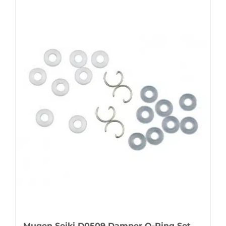
Mugen Seiki D0509 Damper O-Ring Set