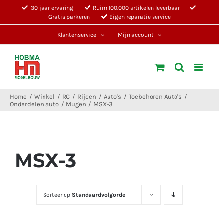
Ga
30 jaar ervaring
Ruim 100.000 artikelen leverbaar
Gratis parkeren
Eigen reparatie service
naar
inhoud
Klantenservice
Mijn account
Home
Winkel
RC
Rijden
Auto's
Toebehoren Auto's
Onderdelen auto
Mugen
MSX-3
MSX-3
Sorteer op
Standaardvolgorde