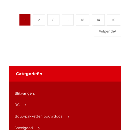
1
2
3
…
13
14
15
Volgende
Categorieën
Blikvangers
RC
Bouwpakketten bouwdoos
Speelgoed