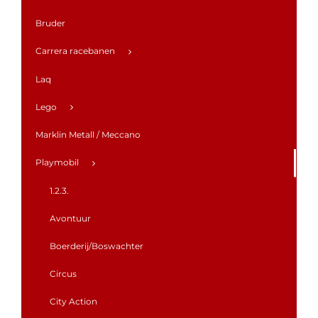
Bruder
Carrera racebanen
Laq
Lego
Marklin Metall / Meccano
Playmobil
1.2.3.
Avontuur
Boerderij/Boswachter
Circus
City Action