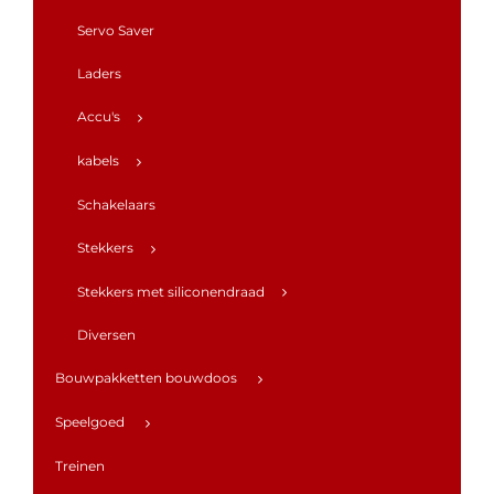
Servo Saver
Laders
Accu's
kabels
Schakelaars
Stekkers
Stekkers met siliconendraad
Diversen
Bouwpakketten bouwdoos
Speelgoed
Treinen