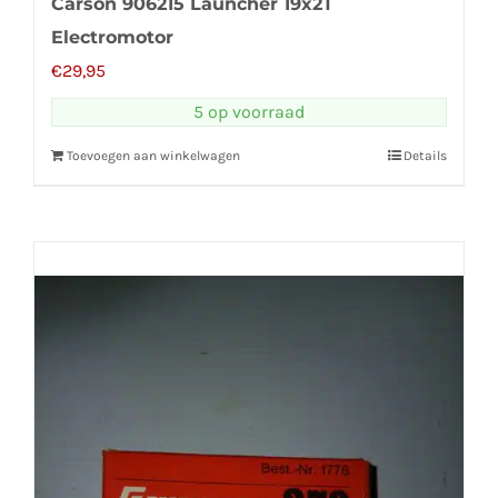
Carson 906215 Launcher 19x2T
Electromotor
€
29,95
5 op voorraad
Toevoegen aan winkelwagen
Details