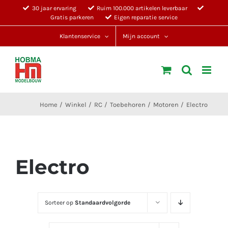
Ga
30 jaar ervaring
Ruim 100.000 artikelen leverbaar
Gratis parkeren
Eigen reparatie service
naar
inhoud
Klantenservice
Mijn account
Home
Winkel
RC
Toebehoren
Motoren
Electro
Electro
Sorteer op
Standaardvolgorde