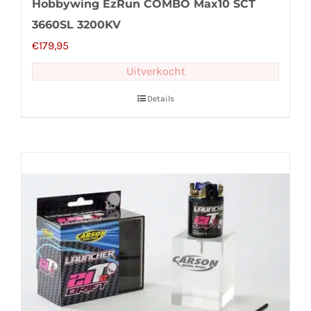
Hobbywing EzRun COMBO Max10 SCT
3660SL 3200KV
€
179,95
Uitverkocht
Details