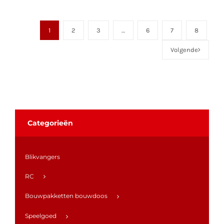
1
2
3
…
6
7
8
Volgende
Categorieën
Blikvangers
RC
Bouwpakketten bouwdoos
Speelgoed