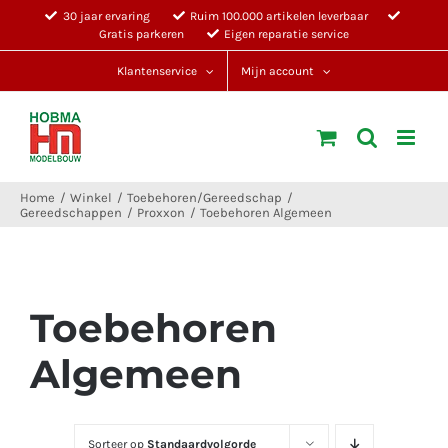
Ga
30 jaar ervaring
Ruim 100.000 artikelen leverbaar
Gratis parkeren
Eigen reparatie service
naar
inhoud
Klantenservice
Mijn account
Home
Winkel
Toebehoren/Gereedschap
Gereedschappen
Proxxon
Toebehoren Algemeen
Toebehoren
Algemeen
Sorteer op
Standaardvolgorde