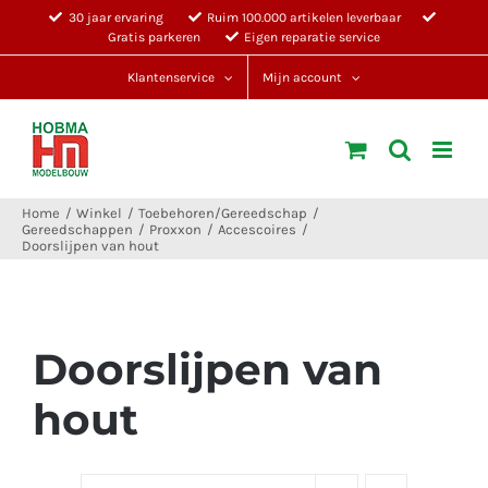
Ga
30 jaar ervaring
Ruim 100.000 artikelen leverbaar
Gratis parkeren
Eigen reparatie service
naar
inhoud
Klantenservice
Mijn account
Home
Winkel
Toebehoren/Gereedschap
Gereedschappen
Proxxon
Accescoires
Doorslijpen van hout
Doorslijpen van
hout