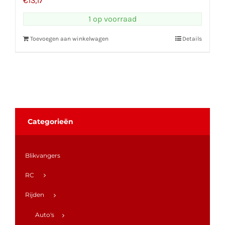
€
13,17
1 op voorraad
Toevoegen aan winkelwagen
Details
Categorieën
Blikvangers
RC
Rijden
Auto's