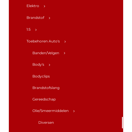
Elektro
Brandstof
1:5
Toebehoren Auto's
Banden/Velgen
Body's
Bodyclips
Brandstofslang
Gereedschap
Olie/Smeermiddelen
Diversen