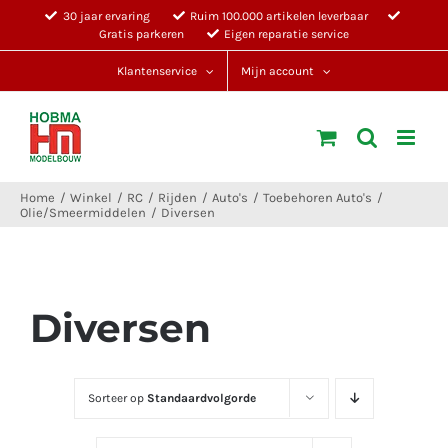
Ga
30 jaar ervaring
Ruim 100.000 artikelen leverbaar
Gratis parkeren
Eigen reparatie service
naar
inhoud
Klantenservice
Mijn account
Home
Winkel
RC
Rijden
Auto's
Toebehoren Auto's
Olie/Smeermiddelen
Diversen
Diversen
Sorteer op
Standaardvolgorde