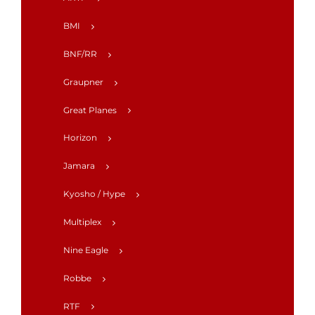
BMI
BNF/RR
Graupner
Great Planes
Horizon
Jamara
Kyosho / Hype
Multiplex
Nine Eagle
Robbe
RTF