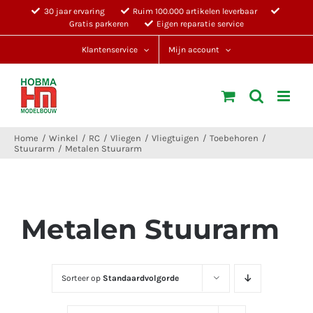
Ga
30 jaar ervaring
Ruim 100.000 artikelen leverbaar
Gratis parkeren
Eigen reparatie service
naar
inhoud
Klantenservice
Mijn account
Home
Winkel
RC
Vliegen
Vliegtuigen
Toebehoren
Stuurarm
Metalen Stuurarm
Metalen Stuurarm
Sorteer op
Standaardvolgorde