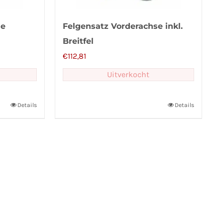
se
Felgensatz Vorderachse inkl.
Breitfel
€
112,81
Uitverkocht
Details
Details