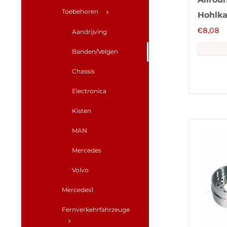
Toebehoren
Hohlk
€
8,08
Aandrijving
Banden/Velgen
Chassis
Electronica
Kisten
MAN
Mercedes
Volvo
Mercedes1
Fernverkehrfahrzeuge