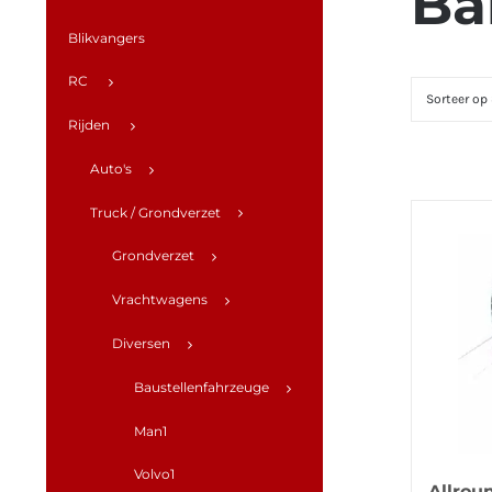
Ba
Blikvangers
RC
Sorteer op
Rijden
Auto's
Truck / Grondverzet
Grondverzet
Vrachtwagens
Diversen
Baustellenfahrzeuge
Man1
Volvo1
Allroun