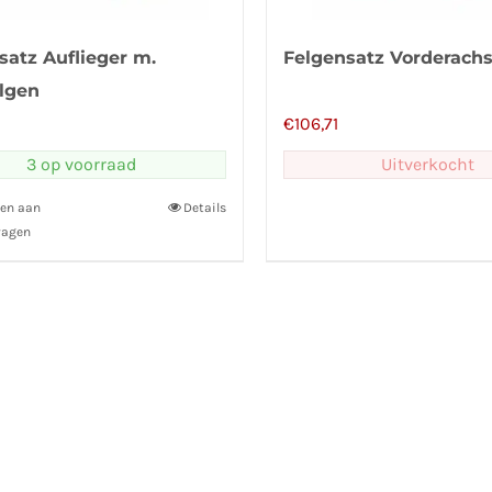
satz Auflieger m.
Felgensatz Vorderach
elgen
€
106,71
3 op voorraad
Uitverkocht
en aan
Details
wagen