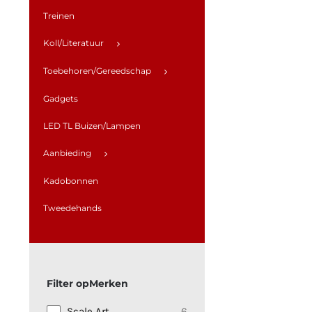
Treinen
Koll/Literatuur
Toebehoren/Gereedschap
Gadgets
LED TL Buizen/Lampen
Aanbieding
Kadobonnen
Tweedehands
Merken
Scale Art
6