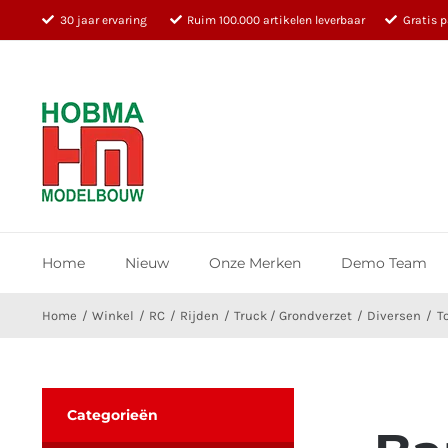
Ga
30 jaar ervaring
Ruim 100.000 artikelen leverbaar
Gratis 
naar
inhoud
Home
Nieuw
Onze Merken
Demo Team
Home
Winkel
RC
Rijden
Truck / Grondverzet
Diversen
T
Categorieën