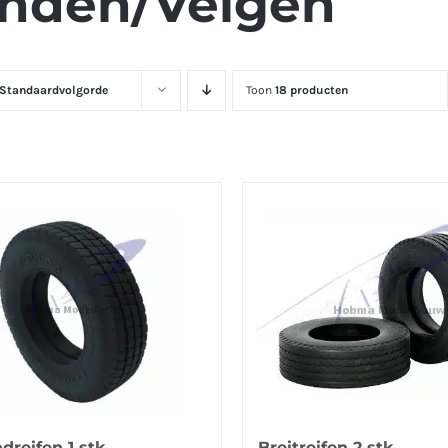
nden/Velgen
Standaardvolgorde
Toon
18 producten
dreifen 1 stk.
Breitreifen 2 stk.