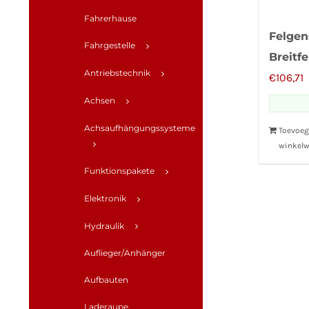
Fahrerhause
Felgen
Fahrgestelle
Breitf
Antriebstechnik
€
106,71
Achsen
Achsaufhängungssysteme
Toevoeg
winkel
Funktionspakete
Elektronik
Hydraulik
Auflieger/Anhänger
Aufbauten
Laderaupe