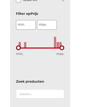
Prijs
min.
max.
min.
max.
Zoek producten