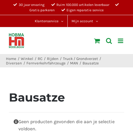
Ga
30 jaar ervaring
Ruim 100.000 artikelen leverbaar
Gratis parkeren
Eigen reparatie service
naar
inhoud
Klantenservice
Mijn account
Home
Winkel
RC
Rijden
Truck / Grondverzet
Diversen
Fernverkehrfahrzeuge
MAN
Bausatze
Bausatze
Geen producten gevonden die aan je selectie
voldoen.