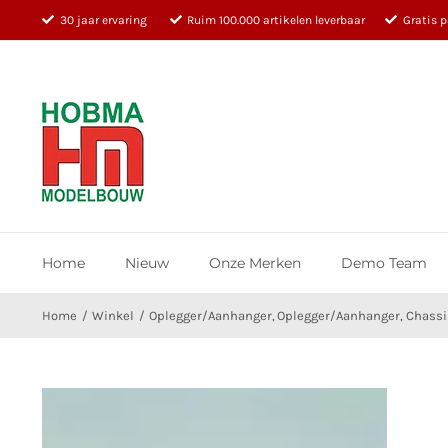
Ga
30 jaar ervaring
Ruim 100.000 artikelen leverbaar
Gratis 
naar
inhoud
Home
Nieuw
Onze Merken
Demo Team
Home
Winkel
Oplegger/Aanhanger
Oplegger/Aanhanger
Chassi