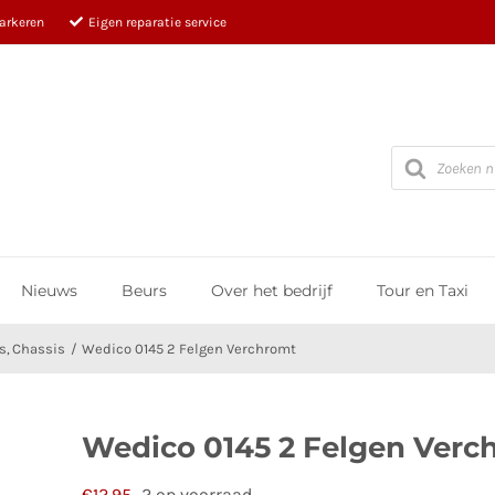
parkeren
Eigen reparatie service
Producten
zoeken
Nieuws
Beurs
Over het bedrijf
Tour en Taxi
s
Chassis
Wedico 0145 2 Felgen Verchromt
Wedico 0145 2 Felgen Verc
€
12,95
2 op voorraad