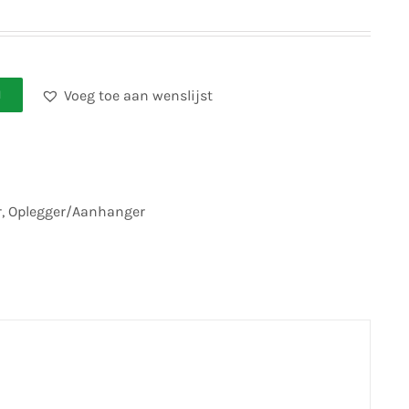
Voeg toe aan wenslijst
N
r
,
Oplegger/Aanhanger