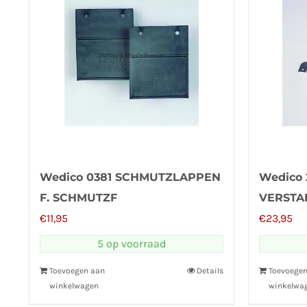
Wedico 0381 SCHMUTZLAPPEN
Wedico 
F. SCHMUTZF
VERSTA
€
11,95
€
23,95
5 op voorraad
Toevoegen aan
Details
Toevoege
winkelwagen
winkelwa