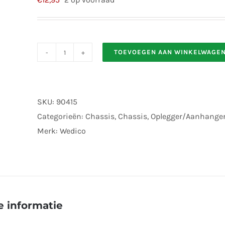
TOEVOEGEN AAN WINKELWAGE
Wedico
0145
2
SKU:
90415
Felgen
Categorieën:
Chassis
,
Chassis
,
Oplegger/Aanhange
Verchromt
Merk:
Wedico
aantal
 informatie