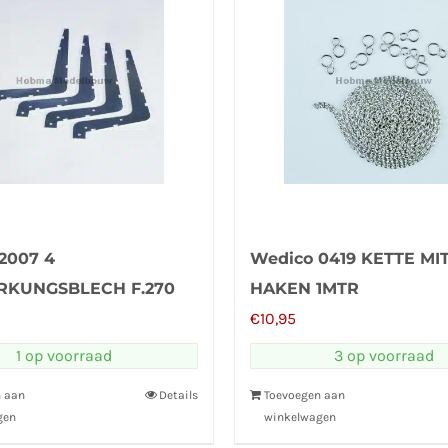
2007 4
Wedico 0419 KETTE MIT 
RKUNGSBLECH F.270
HAKEN 1MTR
€
10,95
1 op voorraad
3 op voorraad
n aan
Details
Toevoegen aan
gen
winkelwagen