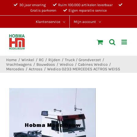
Ga
30 jaar ervaring
Ruim 100.000 artikelen leverbaar
Gratis parkeren
Eigen reparatie service
naar
inhoud
Klantenservice
Mijn account
Home
Winkel
RC
Rijden
Truck / Grondverzet
Vrachtwagens
Bouwdoos
Wedico
Cabines Wedico
Mercedes
Actross
Wedico 0233 MERCEDES ACTROS WEISS