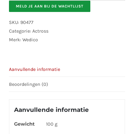
your
MELD JE AAN BIJ DE WACHTLIJST
email
address
SKU:
90477
to
Categorie:
Actross
join
Merk:
Wedico
the
waitlist
for
Aanvullende informatie
this
product
Beoordelingen (0)
Aanvullende informatie
Gewicht
100 g