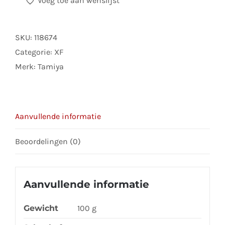
Voeg toe aan wenslijst
Mini
XF9
Romp
SKU:
118674
Rood
Categorie:
XF
mat
Merk:
Tamiya
aantal
Aanvullende informatie
Beoordelingen (0)
Aanvullende informatie
Gewicht
100 g