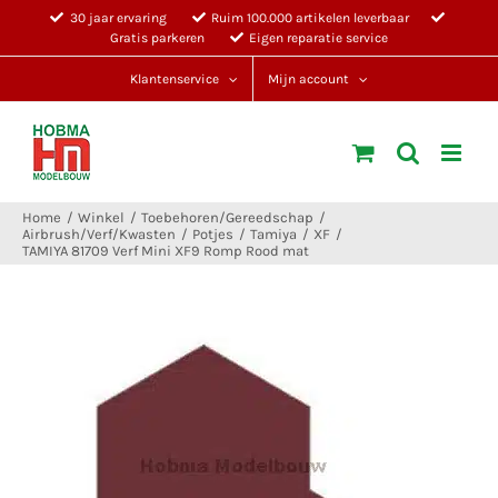
Ga
30 jaar ervaring
Ruim 100.000 artikelen leverbaar
Gratis parkeren
Eigen reparatie service
naar
inhoud
Klantenservice
Mijn account
Home
Winkel
Toebehoren/Gereedschap
Airbrush/Verf/Kwasten
Potjes
Tamiya
XF
TAMIYA 81709 Verf Mini XF9 Romp Rood mat