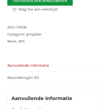
TOEVOEGEN AAN WINKELWAGEN
PROPELLER
16X12
Voeg toe aan wenslijst
aantal
SKU:
74518
Categorie:
propeller
Merk:
APC
Aanvullende informatie
Beoordelingen (0)
Aanvullende informatie