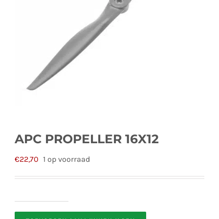
APC PROPELLER 16X12
€
22,70
1 op voorraad
APC