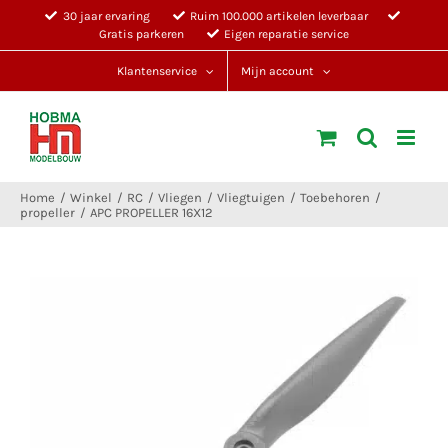
Ga
30 jaar ervaring
Ruim 100.000 artikelen leverbaar
Gratis parkeren
Eigen reparatie service
naar
inhoud
Klantenservice
Mijn account
Home
Winkel
RC
Vliegen
Vliegtuigen
Toebehoren
propeller
APC PROPELLER 16X12