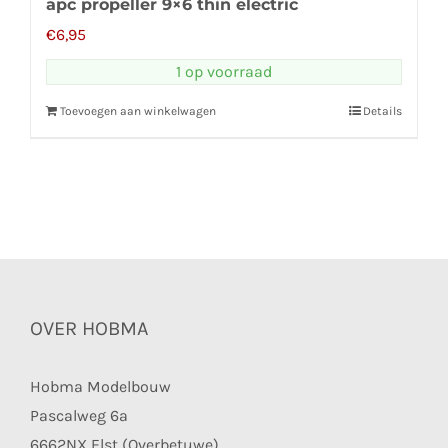
apc propeller 9×6 thin electric
€
6,95
1 op voorraad
Toevoegen aan winkelwagen
Details
OVER HOBMA
Hobma Modelbouw
Pascalweg 6a
6662NX Elst (Overbetuwe)