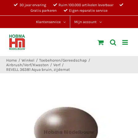
Ga
30 jaar ervaring
Ruim 100.000 artikelen leverbaar
Gratis parkeren
Eigen reparatie service
naar
inhoud
Klantenservice
Mijn account
Home
Winkel
Toebehoren/Gereedschap
Airbrush/Verf/Kwasten
Verf
REVELL 36381 Aqua bruin, zijdemat