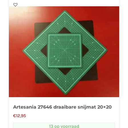
Artesania 27646 draaibare snijmat 20×20
€
12,95
13 op voorraad