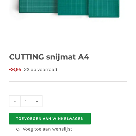
CUTTING snijmat A4
€
6,95
23 op voorraad
CUTTING
snijmat
TOEVOEGEN AAN WINKELWAGEN
A4
Voeg toe aan wenslijst
aantal