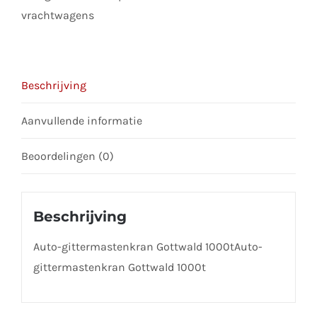
join
vrachtwagens
the
waitlist
for
Beschrijving
this
product
Aanvullende informatie
Beoordelingen (0)
Beschrijving
Auto-gittermastenkran Gottwald 1000tAuto-
gittermastenkran Gottwald 1000t