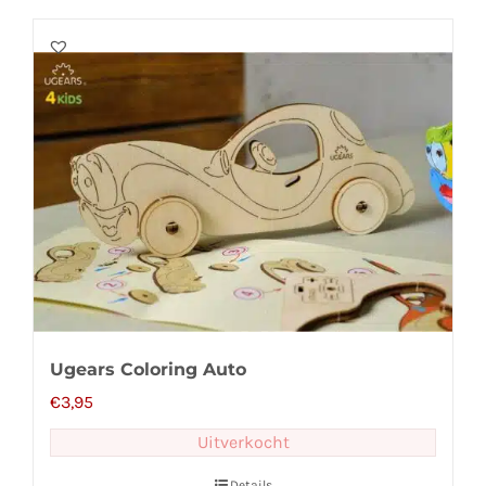
Ugears Coloring Auto
€
3,95
Uitverkocht
Details