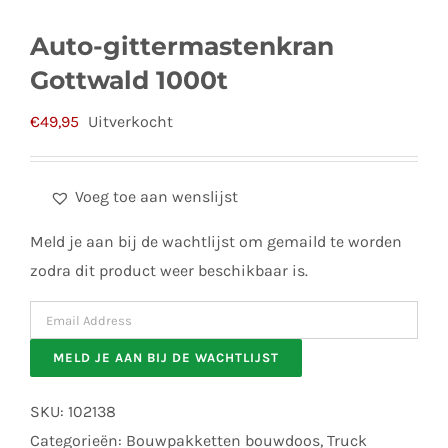
Auto-gittermastenkran
Gottwald 1000t
€
49,95
Uitverkocht
Voeg toe aan wenslijst
Meld je aan bij de wachtlijst om gemaild te worden
zodra dit product weer beschikbaar is.
Enter
your
MELD JE AAN BIJ DE WACHTLIJST
email
address
SKU:
102138
to
Categorieën:
Bouwpakketten bouwdoos
,
Truck