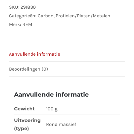
x
SKU:
291830
1000
Categorieën:
Carbon
,
Profielen/Platen/Metalen
aantal
Merk:
REM
Aanvullende informatie
Beoordelingen (0)
Aanvullende informatie
Gewicht
100 g
Uitvoering
Rond massief
(type)