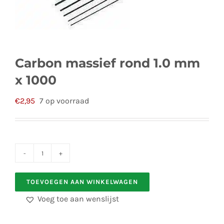
Carbon massief rond 1.0 mm
x 1000
€
2,95
7 op voorraad
Carbon
massief
TOEVOEGEN AAN WINKELWAGEN
rond
Voeg toe aan wenslijst
1.0
mm