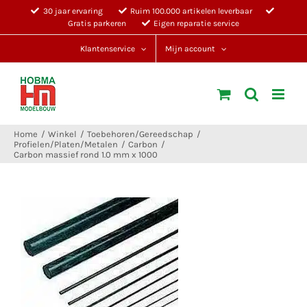
Ga
30 jaar ervaring
Ruim 100.000 artikelen leverbaar
Gratis parkeren
Eigen reparatie service
naar
inhoud
Klantenservice
Mijn account
Home
Winkel
Toebehoren/Gereedschap
Profielen/Platen/Metalen
Carbon
Carbon massief rond 1.0 mm x 1000