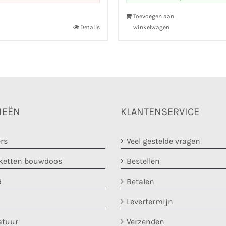
Toevoegen aan
Details
winkelwagen
IEËN
KLANTENSERVICE
rs
Veel gestelde vragen
etten bouwdoos
Bestellen
d
Betalen
Levertermijn
atuur
Verzenden