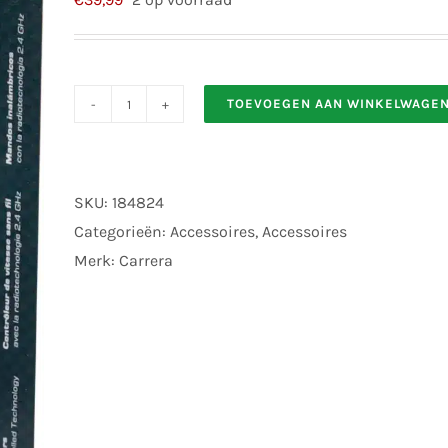
TOEVOEGEN AAN WINKELWAGE
Carrera
20010121
Digita
SKU:
184824
Draadloze
Categorieën:
Accessoires
,
Accessoires
handcontroller
Merk:
Carrera
124
132
aantal