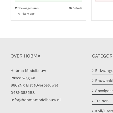
Toevoegen aan
Details
winkelwagen
OVER HOBMA
CATEGOR
Hobma Modelbouw
Blikvange
Pascalweg 6a
Bouwpakk
6662NX Elst (Overbetuwe)
Speelgoe
0481-353288
info@hobmamodelbouw.nl
Treinen
Koll/Liter