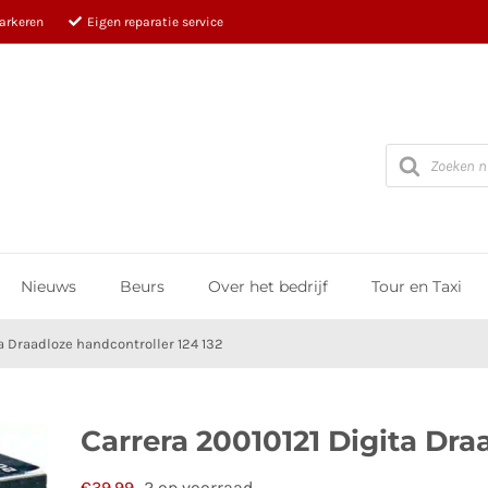
parkeren
Eigen reparatie service
Producten
zoeken
Nieuws
Beurs
Over het bedrijf
Tour en Taxi
a Draadloze handcontroller 124 132
Carrera 20010121 Digita Dra
€
39,99
2 op voorraad