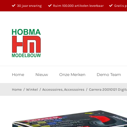
Ga
30 jaar ervaring
Ruim 100.000 artikelen leverbaar
Gratis 
naar
inhoud
Home
Nieuw
Onze Merken
Demo Team
Home
Winkel
Accessoires
Accessoires
Carrera 20010121 Digit