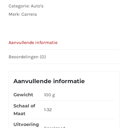
LMS
Categorie:
Auto's
GT
Merk:
Carrera
evo
II
Land
Motorsport
Aanvullende informatie
no
Beoordelingen (0)
23
aantal
Aanvullende informatie
Gewicht
100 g
Schaal of
1:32
Maat
Uitvoering