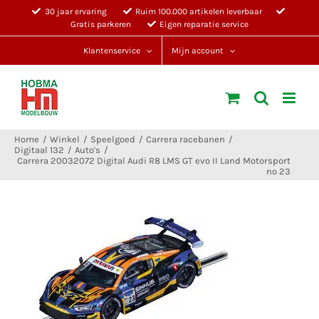
Ga
30 jaar ervaring
Ruim 100.000 artikelen leverbaar
Gratis parkeren
Eigen reparatie service
naar
inhoud
Klantenservice
Mijn account
Home
Winkel
Speelgoed
Carrera racebanen
Digitaal 132
Auto's
Carrera 20032072 Digital Audi R8 LMS GT evo II Land Motorsport
no 23