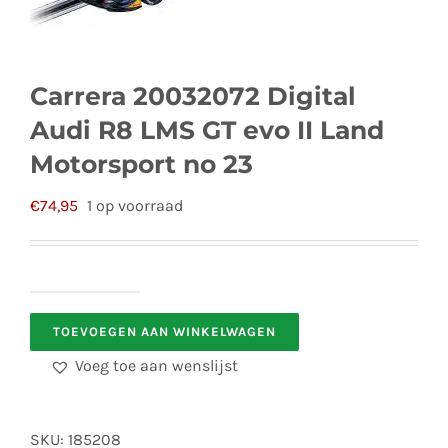
Carrera 20032072 Digital
Audi R8 LMS GT evo II Land
Motorsport no 23
€
74,95
1 op voorraad
Carrera
TOEVOEGEN AAN WINKELWAGEN
20032072
Digital
Voeg toe aan wenslijst
Audi
R8
SKU:
185208