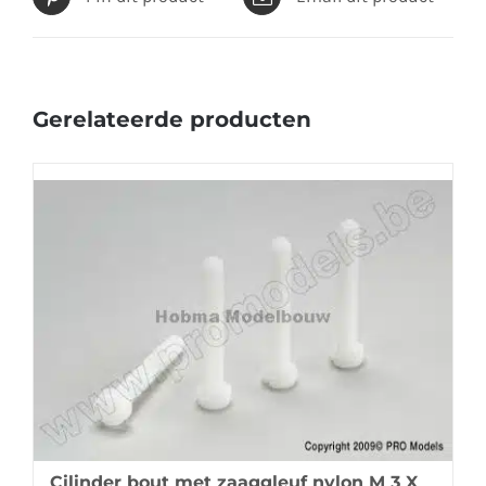
Gerelateerde producten
Cilinder bout met zaaggleuf nylon M 3 X