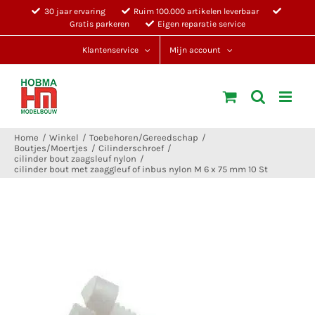
Ga
30 jaar ervaring
Ruim 100.000 artikelen leverbaar
Gratis parkeren
Eigen reparatie service
naar
inhoud
Klantenservice
Mijn account
Home
Winkel
Toebehoren/Gereedschap
Boutjes/Moertjes
Cilinderschroef
cilinder bout zaagsleuf nylon
cilinder bout met zaaggleuf of inbus nylon M 6 x 75 mm 10 St