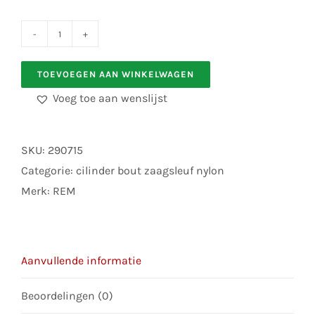
cilinder
bout
TOEVOEGEN AAN WINKELWAGEN
met
Voeg toe aan wenslijst
zaaggleuf
of
inbus
SKU:
290715
nylon
Categorie:
cilinder bout zaagsleuf nylon
M
Merk:
REM
6
x
75
Aanvullende informatie
mm
10
Beoordelingen (0)
St