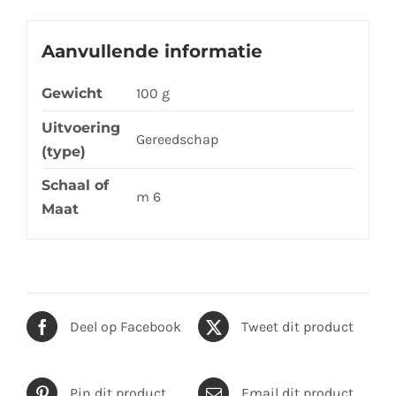
aantal
Aanvullende informatie
Gewicht
100 g
Uitvoering
Gereedschap
(type)
Schaal of
m 6
Maat
Deel op Facebook
Tweet dit product
Pin dit product
Email dit product