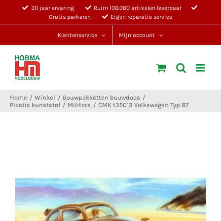
Ga
30 jaar ervaring
Ruim 100.000 artikelen leverbaar
Gratis parkeren
Eigen reparatie service
naar
inhoud
Klantenservice
Mijn account
Home
Winkel
Bouwpakketten bouwdoos
Plastic kunststof
Militare
CMK t35013 Volkswagen Typ 87