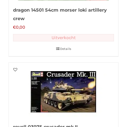
dragon 14501 54cm morser loki artillery
crew
€
0,00
Uitverkocht
Details
revell 03075 crusader mk.II