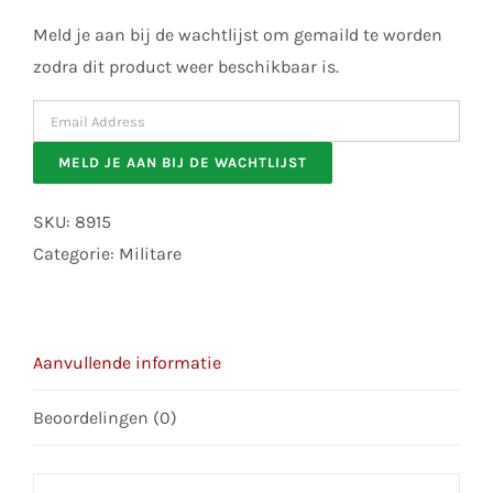
Meld je aan bij de wachtlijst om gemaild te worden
zodra dit product weer beschikbaar is.
Enter
your
MELD JE AAN BIJ DE WACHTLIJST
email
address
SKU:
8915
to
Categorie:
Militare
join
the
waitlist
Aanvullende informatie
for
this
Beoordelingen (0)
product