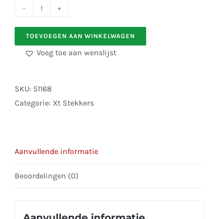
cnam-
626-
TOEVOEGEN AAN WINKELWAGEN
100M
Voeg toe aan wenslijst
XT30
Stekker
goudcontact
SKU:
51168
man
Categorie:
Xt Stekkers
aantal
Aanvullende informatie
Beoordelingen (0)
Aanvullende informatie