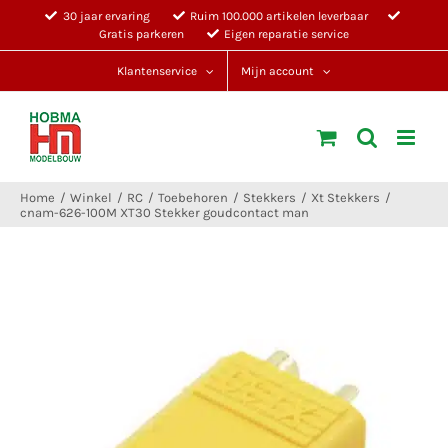
Ga
30 jaar ervaring
Ruim 100.000 artikelen leverbaar
Gratis parkeren
Eigen reparatie service
naar
inhoud
Klantenservice
Mijn account
Home
Winkel
RC
Toebehoren
Stekkers
Xt Stekkers
cnam-626-100M XT30 Stekker goudcontact man