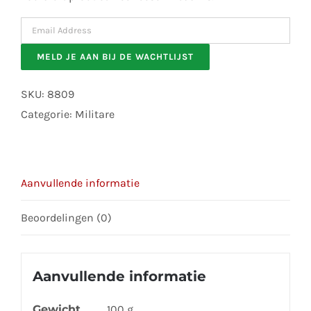
Enter
your
MELD JE AAN BIJ DE WACHTLIJST
email
address
SKU:
8809
to
Categorie:
Militare
join
the
waitlist
Aanvullende informatie
for
this
Beoordelingen (0)
product
Aanvullende informatie
Gewicht
100 g