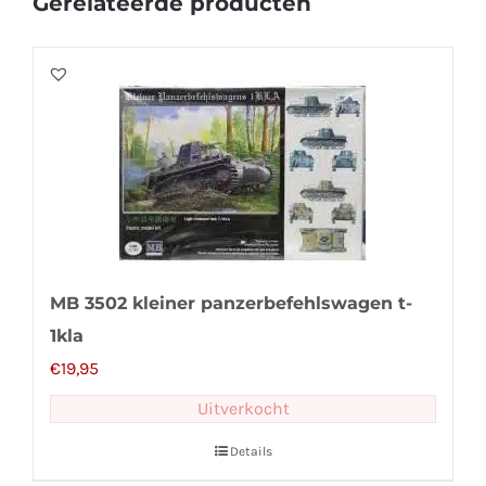
Gerelateerde producten
MB 3502 kleiner panzerbefehlswagen t-
1kla
€
19,95
Uitverkocht
Details