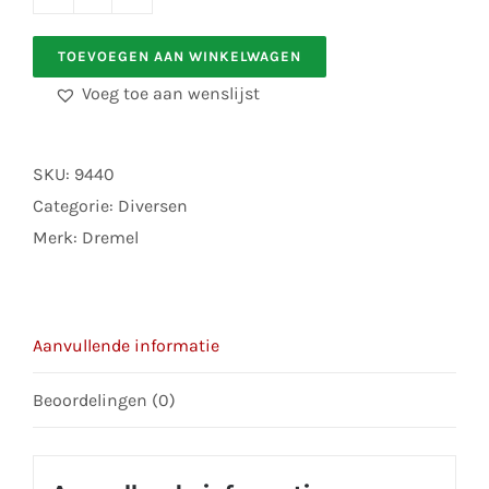
DREMEL
113
TOEVOEGEN AAN WINKELWAGEN
Rechte
Voeg toe aan wenslijst
graveerstift
1,6
mm
SKU:
9440
aantal
Categorie:
Diversen
Merk:
Dremel
Aanvullende informatie
Beoordelingen (0)