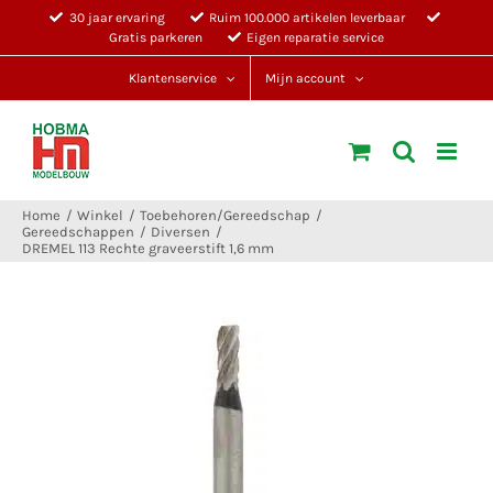
Ga
30 jaar ervaring
Ruim 100.000 artikelen leverbaar
Gratis parkeren
Eigen reparatie service
naar
inhoud
Klantenservice
Mijn account
Home
Winkel
Toebehoren/Gereedschap
Gereedschappen
Diversen
DREMEL 113 Rechte graveerstift 1,6 mm