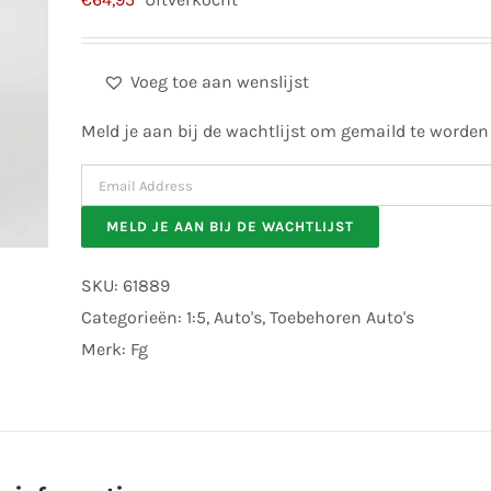
Voeg toe aan wenslijst
Meld je aan bij de wachtlijst om gemaild te worden
Enter
your
MELD JE AAN BIJ DE WACHTLIJST
email
address
SKU:
61889
to
Categorieën:
1:5
,
Auto's
,
Toebehoren Auto's
join
Merk:
Fg
the
waitlist
for
this