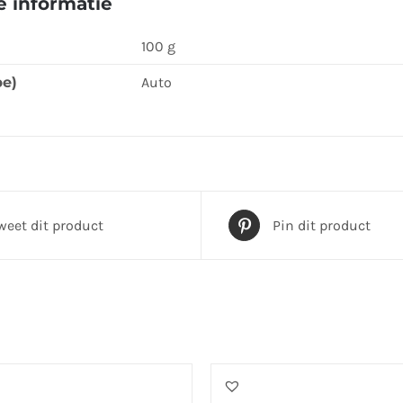
 informatie
product
100 g
pe)
Auto
weet dit product
Pin dit product