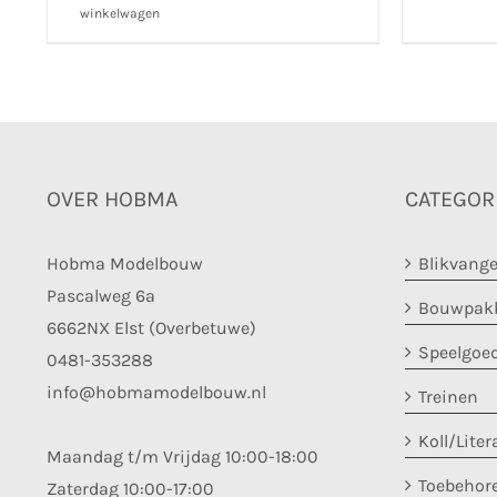
winkelwagen
OVER HOBMA
CATEGOR
Hobma Modelbouw
Blikvange
Pascalweg 6a
Bouwpakk
6662NX Elst (Overbetuwe)
Speelgoe
0481-353288
info@hobmamodelbouw.nl
Treinen
Koll/Liter
Maandag t/m Vrijdag 10:00-18:00
Toebehor
Zaterdag 10:00-17:00