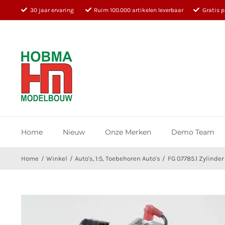
Ga
30 jaar ervaring
Ruim 100.000 artikelen leverbaar
Gratis 
naar
inhoud
Home
Nieuw
Onze Merken
Demo Team
Home
Winkel
Auto's
1:5
Toebehoren Auto's
FG 07785.1 Zylinde