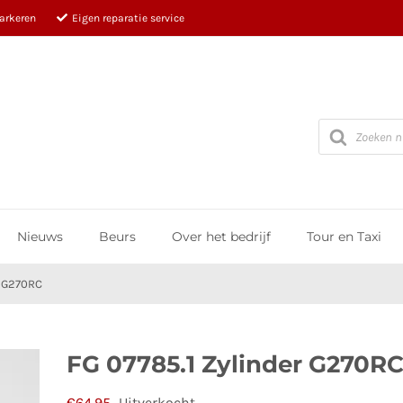
parkeren
Eigen reparatie service
Producten
zoeken
Nieuws
Beurs
Over het bedrijf
Tour en Taxi
r G270RC
FG 07785.1 Zylinder G270R
€
64,95
Uitverkocht