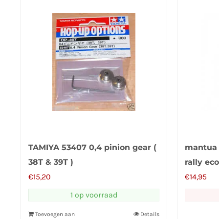
TAMIYA 53407 0,4 pinion gear (
mantua
38T & 39T )
rally eco
€
15,20
€
14,95
1 op voorraad
Toevoegen aan
Details