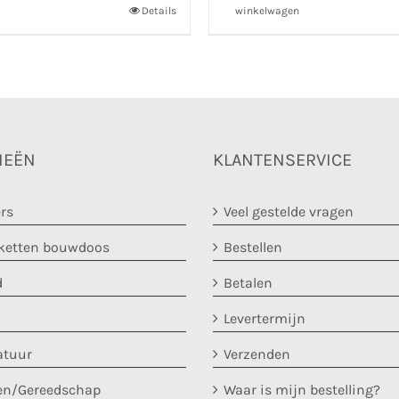
Details
winkelwagen
IEËN
KLANTENSERVICE
rs
Veel gestelde vragen
etten bouwdoos
Bestellen
d
Betalen
Levertermijn
atuur
Verzenden
en/Gereedschap
Waar is mijn bestelling?