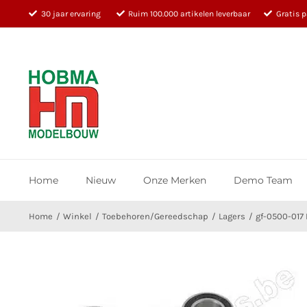
Ga
30 jaar ervaring
Ruim 100.000 artikelen leverbaar
Gratis 
naar
inhoud
Home
Nieuw
Onze Merken
Demo Team
Home
Winkel
Toebehoren/Gereedschap
Lagers
gf-0500-017 