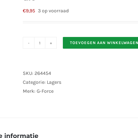
€
9,95
3 op voorraad
TOEVOEGEN AAN WINKELWAGE
gf-
0500-
017
SKU:
264454
Kogellager
Categorie:
Lagers
10x15x4
Merk:
G-Force
chrome
"ABEC
3",
Rubber
dic
 informatie
aantal