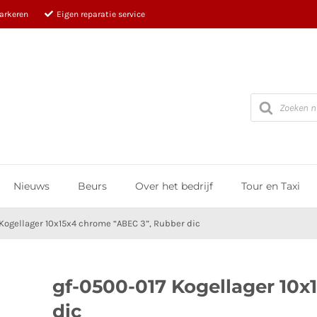
parkeren
Eigen reparatie service
Producten
zoeken
Nieuws
Beurs
Over het bedrijf
Tour en Taxi
Kogellager 10x15x4 chrome “ABEC 3”, Rubber dic
gf-0500-017 Kogellager 10x
dic