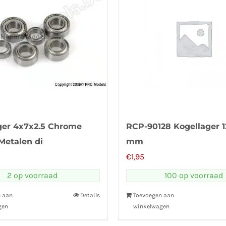
ger 4x7x2.5 Chrome
RCP-90128 Kogellager 1
Metalen di
mm
€
1,95
2 op voorraad
100 op voorraad
n aan
Details
Toevoegen aan
gen
winkelwagen