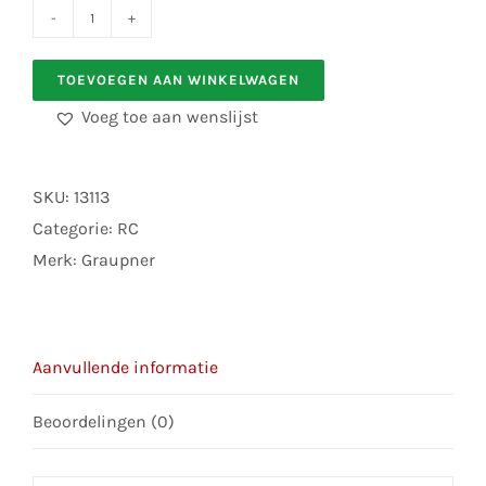
Graupner
1870.72
TOEVOEGEN AAN WINKELWAGEN
Extrem-
Voeg toe aan wenslijst
Schalldämpfer
aantal
SKU:
13113
Categorie:
RC
Merk:
Graupner
Aanvullende informatie
Beoordelingen (0)