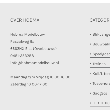
OVER HOBMA
CATEGOR
Hobma Modelbouw
Blikvange
Pascalweg 6a
Bouwpakk
6662NX Elst (Overbetuwe)
Speelgoe
0481-353288
info@hobmamodelbouw.nl
Treinen
Koll/Liter
Maandag t/m Vrijdag 10:00-18:00
Toebehor
Zaterdag 10:00-17:00
Gadgets
LED TL B