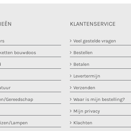
IEËN
KLANTENSERVICE
rs
Veel gestelde vragen
etten bouwdoos
Bestellen
d
Betalen
Levertermijn
atuur
Verzenden
en/Gereedschap
Waar is mijn bestelling?
Mijn privacy
uizen/Lampen
Klachten