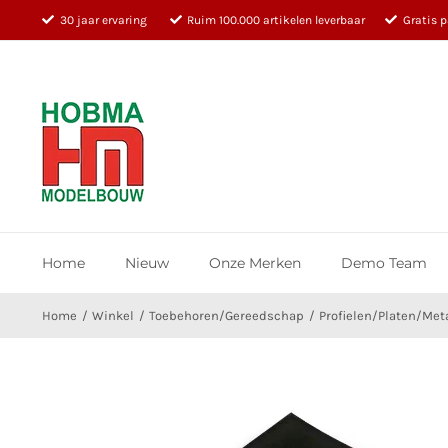
Ga
30 jaar ervaring
Ruim 100.000 artikelen leverbaar
Gratis 
naar
inhoud
Home
Nieuw
Onze Merken
Demo Team
Home
Winkel
Toebehoren/Gereedschap
Profielen/Platen/Met