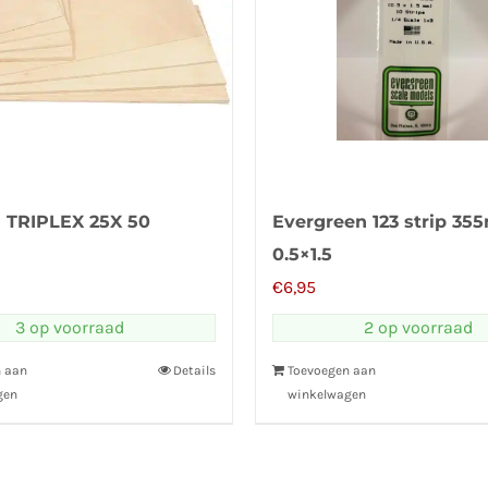
TRIPLEX 25X 50
Evergreen 123 strip 3
0.5×1.5
€
6,95
3 op voorraad
2 op voorraad
n aan
Details
Toevoegen aan
gen
winkelwagen