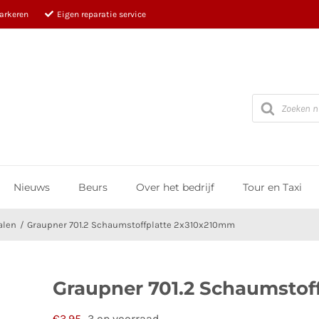
parkeren
Eigen reparatie service
Producten
zoeken
Nieuws
Beurs
Over het bedrijf
Tour en Taxi
alen
Graupner 701.2 Schaumstoffplatte 2x310x210mm
Graupner 701.2 Schaumstof
€
3,95
3 op voorraad