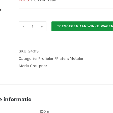
TOEVOEGEN AAN WINKELWAGE
Graupner
701.2
Schaumstoffplatte
SKU:
24313
2x310x210mm
Categorie:
Profielen/Platen/Metalen
aantal
Merk:
Graupner
 informatie
100 g