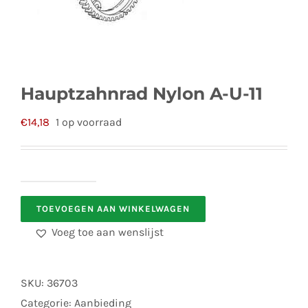
Hauptzahnrad Nylon A-U-11
€
14,18
1 op voorraad
Hauptzahnrad
TOEVOEGEN AAN WINKELWAGEN
Nylon
A-
Voeg toe aan wenslijst
U-
11
SKU:
36703
aantal
Categorie:
Aanbieding