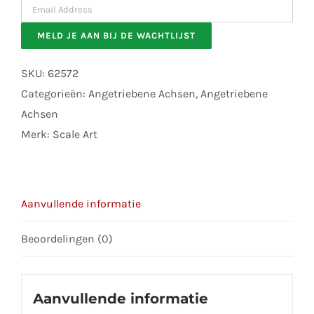
Enter
your
MELD JE AAN BIJ DE WACHTLIJST
email
address
SKU:
62572
to
Categorieën:
Angetriebene Achsen
,
Angetriebene
join
Achsen
the
Merk:
Scale Art
waitlist
for
this
Aanvullende informatie
product
Beoordelingen (0)
Aanvullende informatie