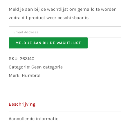
Meld je aan bij de wachtlijst om gemaild te worden
zodra dit product weer beschikbaar is.
Enter
your
MELD JE AAN BIJ DE WACHTLIJST
email
address
SKU:
263140
to
Categorie:
Geen categorie
join
Merk:
Humbrol
the
waitlist
for
Beschrijving
this
product
Aanvullende informatie