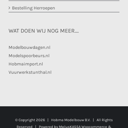
Bestelling Herroepen
WAT DOEN WIJ NOG MEER….
Modelbouwdagen.nl
Modelspoorbeurs.nl
Hobmaimport.nl
Vuurwerkstunthal.nl
© Copyright
2026 | Hobma Modelbouw B.V. | All Rights
Reserved | Powered by
MplusKASSA Woocommerce
&