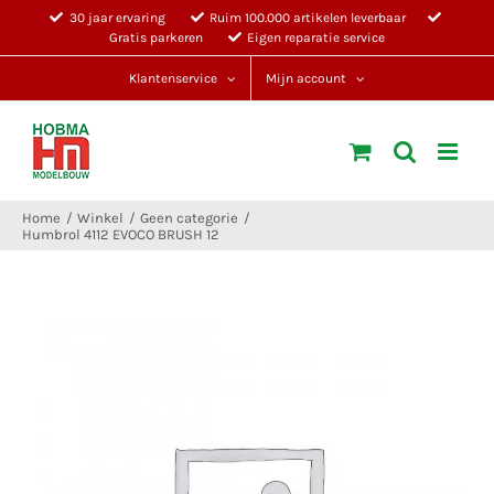
Ga
30 jaar ervaring
Ruim 100.000 artikelen leverbaar
Gratis parkeren
Eigen reparatie service
naar
inhoud
Klantenservice
Mijn account
Home
Winkel
Geen categorie
Humbrol 4112 EVOCO BRUSH 12