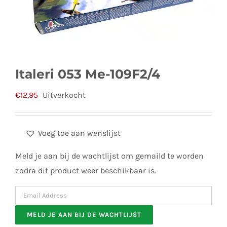
Italeri 053 Me-109F2/4
€
12,95
Uitverkocht
Voeg toe aan wenslijst
Meld je aan bij de wachtlijst om gemaild te worden
zodra dit product weer beschikbaar is.
Enter
your
MELD JE AAN BIJ DE WACHTLIJST
email