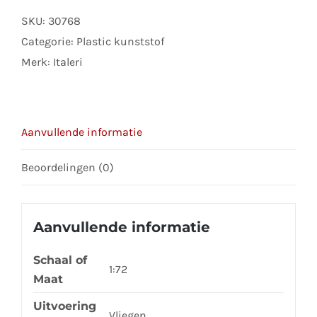
address
SKU:
30768
to
Categorie:
Plastic kunststof
join
Merk:
Italeri
the
waitlist
for
Aanvullende informatie
this
product
Beoordelingen (0)
Aanvullende informatie
Schaal of
1:72
Maat
Uitvoering
Vliegen