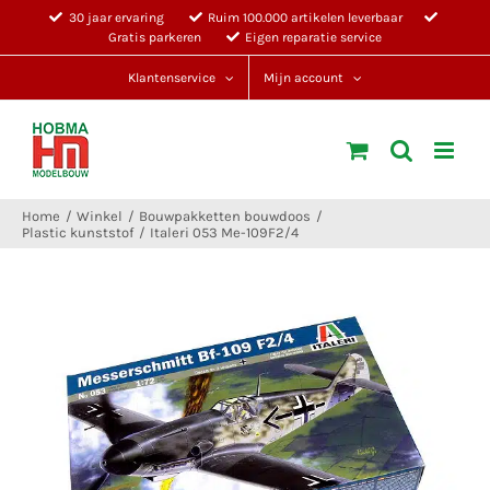
Ga
30 jaar ervaring
Ruim 100.000 artikelen leverbaar
Gratis parkeren
Eigen reparatie service
naar
inhoud
Klantenservice
Mijn account
Home
Winkel
Bouwpakketten bouwdoos
Plastic kunststof
Italeri 053 Me-109F2/4