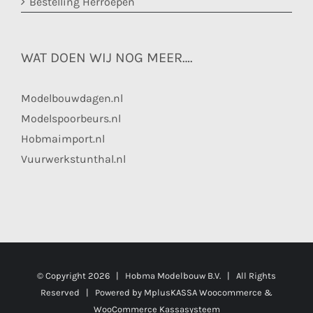
Bestelling Herroepen
WAT DOEN WIJ NOG MEER….
Modelbouwdagen.nl
Modelspoorbeurs.nl
Hobmaimport.nl
Vuurwerkstunthal.nl
© Copyright
2026 | Hobma Modelbouw B.V. | All Rights
Reserved | Powered by
MplusKASSA Woocommerce
&
WooCommerce Kassasysteem