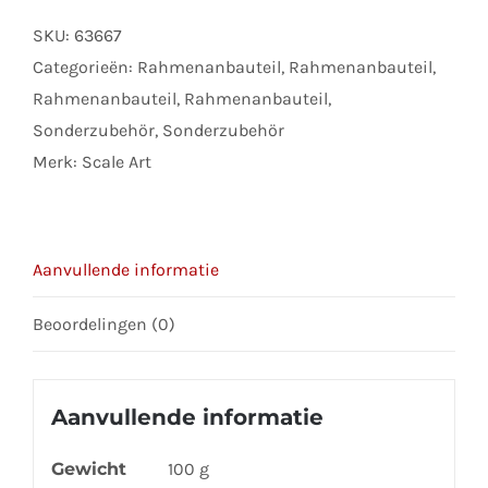
address
SKU:
63667
to
Categorieën:
Rahmenanbauteil
,
Rahmenanbauteil
,
join
Rahmenanbauteil
,
Rahmenanbauteil
,
the
Sonderzubehör
,
Sonderzubehör
waitlist
Merk:
Scale Art
for
this
product
Aanvullende informatie
Beoordelingen (0)
Aanvullende informatie
Gewicht
100 g