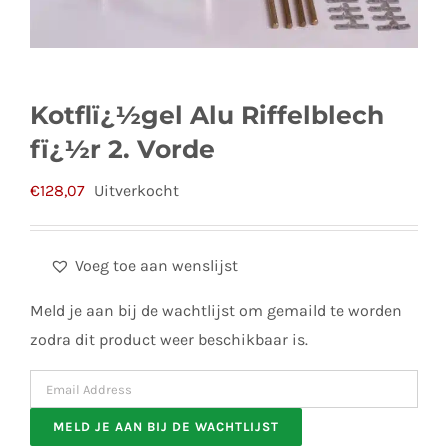
Kotflï¿½gel Alu Riffelblech
fï¿½r 2. Vorde
€
128,07
Uitverkocht
Voeg toe aan wenslijst
Meld je aan bij de wachtlijst om gemaild te worden
zodra dit product weer beschikbaar is.
Enter
your
MELD JE AAN BIJ DE WACHTLIJST
email