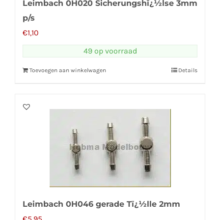
Leimbach 0H020 Sicherungshï¿½lse 3mm
p/s
€
1,10
49 op voorraad
Toevoegen aan winkelwagen
Details
Leimbach 0H046 gerade Tï¿½lle 2mm
€
5,95