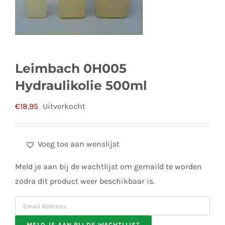
Leimbach 0H005
Hydraulikolie 500ml
€
18,95
Uitverkocht
Voeg toe aan wenslijst
Meld je aan bij de wachtlijst om gemaild te worden
zodra dit product weer beschikbaar is.
Enter
your
MELD JE AAN BIJ DE WACHTLIJST