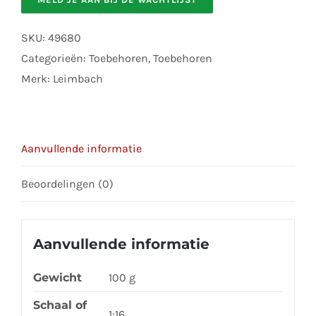
email
address
SKU:
49680
to
Categorieën:
Toebehoren
,
Toebehoren
join
Merk:
Leimbach
the
waitlist
for
Aanvullende informatie
this
product
Beoordelingen (0)
Aanvullende informatie
Gewicht
100 g
Schaal of
1:16