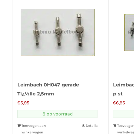
Leimbach 0H047 gerade
Leimbac
Tï¿½lle 2,5mm
p st
€
5,95
€
6,95
8 op voorraad
Toevoegen aan
Details
Toevoege
winkelwagen
winkelwa