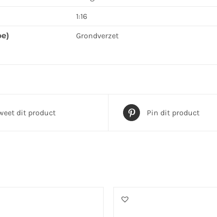
1:16
pe)
Grondverzet
weet dit product
Pin dit product