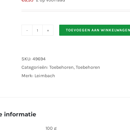
TOEVOEGEN AAN WINKELWAGE
Leimbach
0H027
5Schwenknippel
SKU:
49694
M3/2
Categorieën:
Toebehoren
,
Toebehoren
p
Merk:
Leimbach
s
aantal
 informatie
100 g