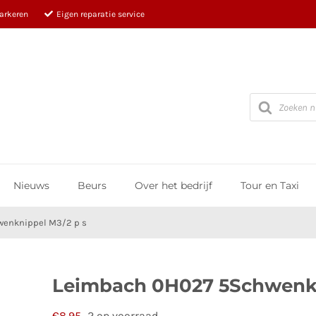
parkeren
Eigen reparatie service
Producten
zoeken
Nieuws
Beurs
Over het bedrijf
Tour en Taxi
enknippel M3/2 p s
Leimbach 0H027 5Schwenkn
€
8,95
2 op voorraad