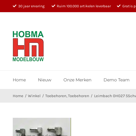
Ga
30 jaar ervaring
Ruim 100.000 artikelen leverbaar
Gratis 
naar
inhoud
Home
Nieuw
Onze Merken
Demo Team
Home
Winkel
Toebehoren
Toebehoren
Leimbach 0H027 5Schw