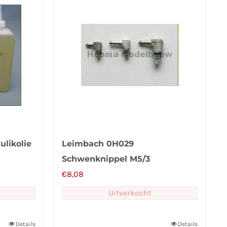
likolie
Leimbach 0H029
Schwenknippel M5/3
€
8,08
Uitverkocht
Details
Details