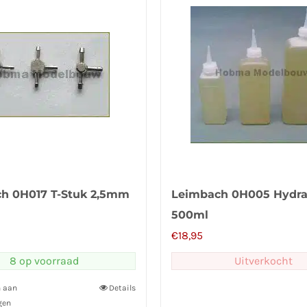
h 0H017 T-Stuk 2,5mm
Leimbach 0H005 Hydrau
500ml
€
18,95
8 op voorraad
Uitverkocht
n aan
Details
gen