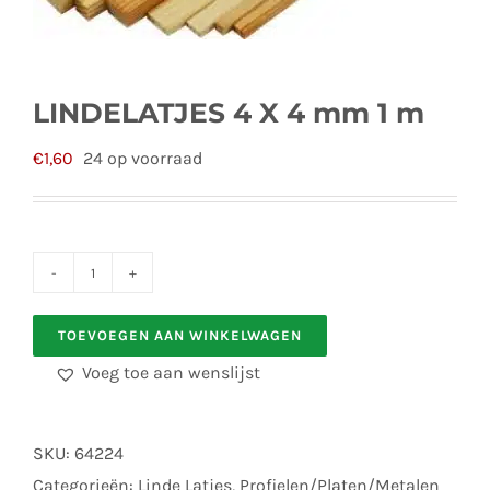
LINDELATJES 4 X 4 mm 1 m
€
1,60
24 op voorraad
LINDELATJES
4
TOEVOEGEN AAN WINKELWAGEN
X
Voeg toe aan wenslijst
4
mm
1
SKU:
64224
m
Categorieën:
Linde Latjes
,
Profielen/Platen/Metalen