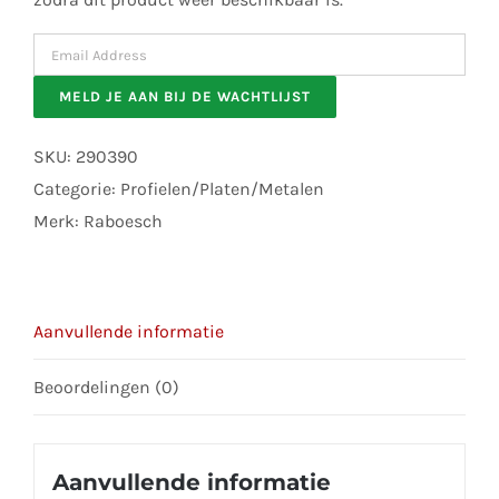
Enter
your
MELD JE AAN BIJ DE WACHTLIJST
email
address
SKU:
290390
to
Categorie:
Profielen/Platen/Metalen
join
Merk:
Raboesch
the
waitlist
for
Aanvullende informatie
this
product
Beoordelingen (0)
Aanvullende informatie