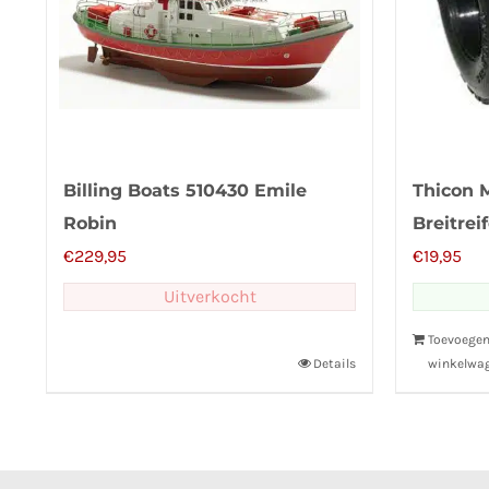
Billing Boats 510430 Emile
Thicon M
Robin
Breitrei
€
229,95
Einlage
€
19,95
Uitverkocht
Toevoege
Details
winkelwa