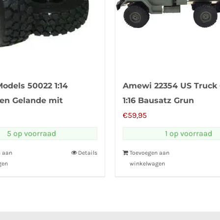
odels 50022 1:14
Amewi 22354 US Truc
fen Gelande mit
1:16 Bausatz Grun
n Paar
€
59,95
5 op voorraad
1 op voorraad
n aan
Details
Toevoegen aan
gen
winkelwagen