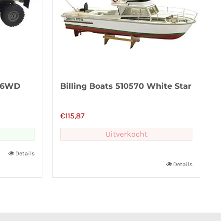
k 6WD
Billing Boats 510570 White Star
€
115,87
Uitverkocht
Details
Details