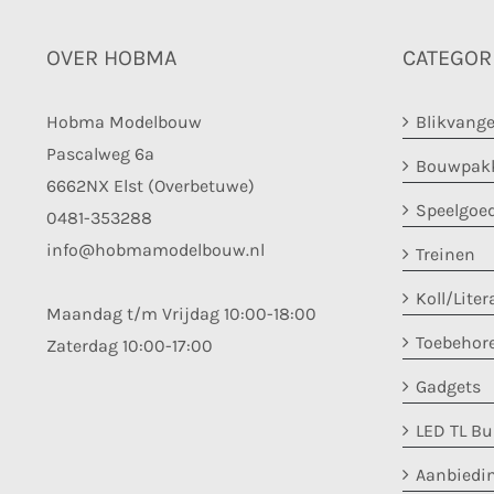
OVER HOBMA
CATEGOR
Hobma Modelbouw
Blikvange
Pascalweg 6a
Bouwpakk
6662NX Elst (Overbetuwe)
Speelgoe
0481-353288
info@hobmamodelbouw.nl
Treinen
Koll/Liter
Maandag t/m Vrijdag 10:00-18:00
Toebehor
Zaterdag 10:00-17:00
Gadgets
LED TL B
Aanbiedi