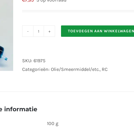
TOEVOEGEN AAN WINKELWAGE
Marine
grease
spuit
SKU:
61975
10cc
Categorieën:
Olie/Smeermiddel/etc.
,
RC
aantal
 informatie
100 g