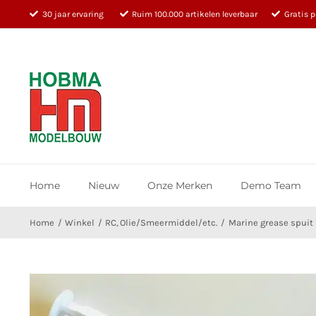
Ga
30 jaar ervaring
Ruim 100.000 artikelen leverbaar
Gratis 
naar
inhoud
Home
Nieuw
Onze Merken
Demo Team
Home
Winkel
RC
Olie/Smeermiddel/etc.
Marine grease spuit 