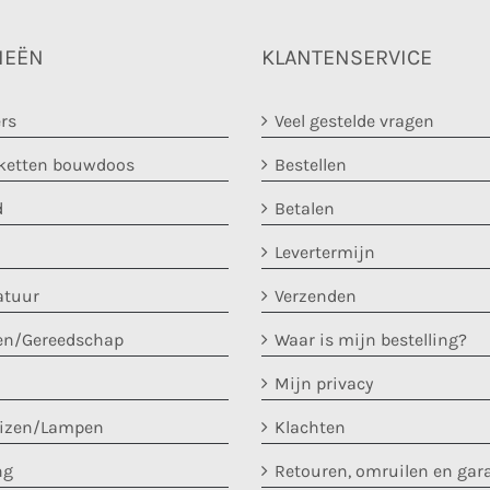
IEËN
KLANTENSERVICE
rs
Veel gestelde vragen
etten bouwdoos
Bestellen
d
Betalen
Levertermijn
atuur
Verzenden
en/Gereedschap
Waar is mijn bestelling?
Mijn privacy
uizen/Lampen
Klachten
ng
Retouren, omruilen en gar