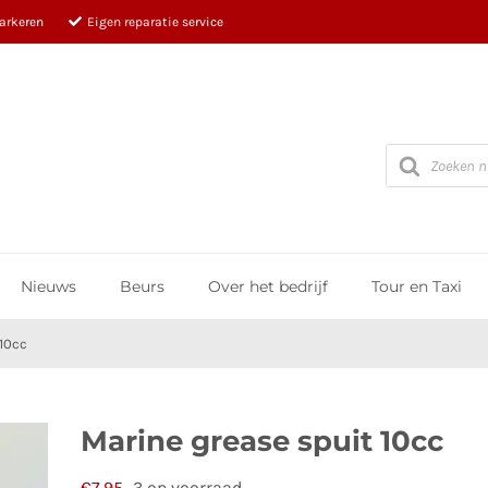
parkeren
Eigen reparatie service
Producten
zoeken
Nieuws
Beurs
Over het bedrijf
Tour en Taxi
10cc
Marine grease spuit 10cc
€
7,95
3 op voorraad