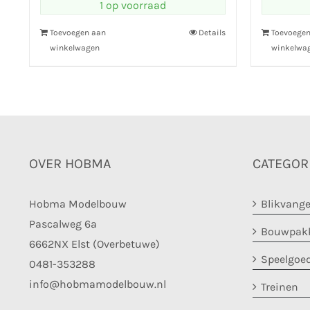
1 op voorraad
Toevoegen aan
Details
Toevoege
winkelwagen
winkelwa
OVER HOBMA
CATEGOR
Hobma Modelbouw
Blikvange
Pascalweg 6a
Bouwpakk
6662NX Elst (Overbetuwe)
Speelgoe
0481-353288
info@hobmamodelbouw.nl
Treinen