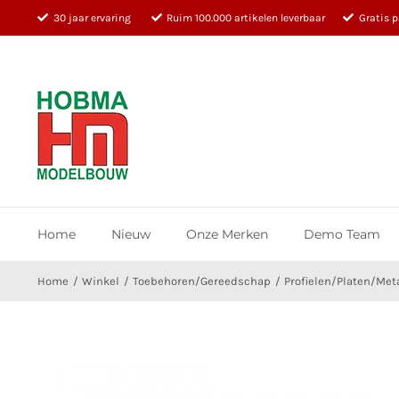
Ga
30 jaar ervaring
Ruim 100.000 artikelen leverbaar
Gratis 
naar
inhoud
Home
Nieuw
Onze Merken
Demo Team
Home
Winkel
Toebehoren/Gereedschap
Profielen/Platen/Met