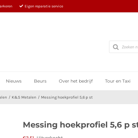
parkeren
Eigen reparatie service
Producten
zoeken
Nieuws
Beurs
Over het bedrijf
Tour en Taxi
alen
K&S Metalen
Messing hoekprofiel 5,6 p st
Messing hoekprofiel 5,6 p s
€
3,51
Uitverkocht