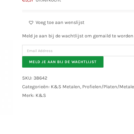
Voeg toe aan wenslijst
Meld je aan bij de wachtlijst om gemaild te worden
Enter
your
MELD JE AAN BIJ DE WACHTLIJST
email
address
SKU:
38642
to
Categorieën:
K&S Metalen
,
Profielen/Platen/Metal
join
Merk:
K&S
the
waitlist
for
this