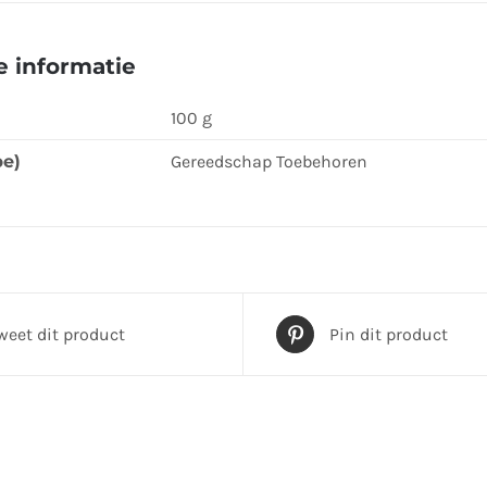
product
 informatie
100 g
pe)
Gereedschap Toebehoren
weet dit product
Pin dit product