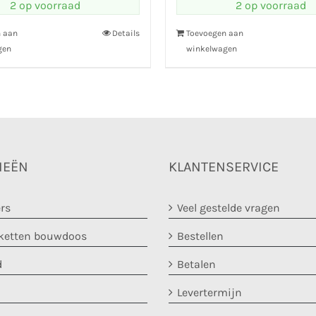
2 op voorraad
2 op voorraad
n aan
Details
Toevoegen aan
gen
winkelwagen
IEËN
KLANTENSERVICE
rs
Veel gestelde vragen
etten bouwdoos
Bestellen
d
Betalen
Levertermijn