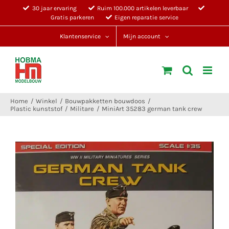
Ga
30 jaar ervaring
Ruim 100.000 artikelen leverbaar
Gratis parkeren
Eigen reparatie service
naar
inhoud
Klantenservice
Mijn account
Home
Winkel
Bouwpakketten bouwdoos
Plastic kunststof
Militare
MiniArt 35283 german tank crew