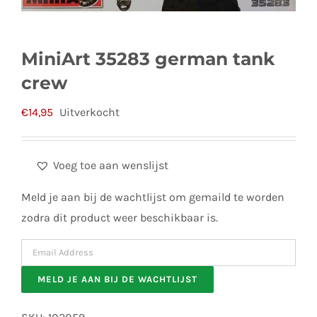
MiniArt 35283 german tank
crew
€
14,95
Uitverkocht
Voeg toe aan wenslijst
Meld je aan bij de wachtlijst om gemaild te worden
zodra dit product weer beschikbaar is.
Enter
your
MELD JE AAN BIJ DE WACHTLIJST
email
address