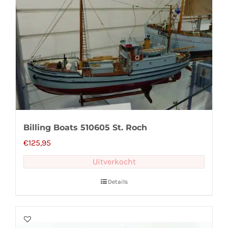
Billing Boats 510605 St. Roch
€
125,95
Uitverkocht
Details