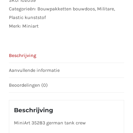
SKU:
102059
to
Categorieën:
Bouwpakketten bouwdoos
,
Militare
,
join
Plastic kunststof
the
Merk:
Miniart
waitlist
for
this
Beschrijving
product
Aanvullende informatie
Beoordelingen (0)
Beschrijving
MiniArt 35283 german tank crew