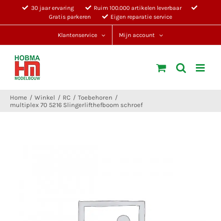
Ga
30 jaar ervaring
Ruim 100.000 artikelen leverbaar
Gratis parkeren
Eigen reparatie service
naar
inhoud
Klantenservice
Mijn account
Home
Winkel
RC
Toebehoren
multiplex 70 5216 Slingerlifthefboom schroef