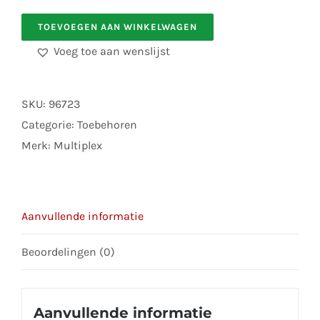
multiplex
TOEVOEGEN AAN WINKELWAGEN
70
5216
Voeg toe aan wenslijst
Slingerlifthefboom
schroef
SKU:
96723
aantal
Categorie:
Toebehoren
Merk:
Multiplex
Aanvullende informatie
Beoordelingen (0)
Aanvullende informatie