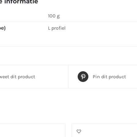
 informatie
product
100 g
pe)
L profiel
weet dit product
Pin dit product