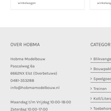
winkelwagen
winkelwa
OVER HOBMA
CATEGOR
Hobma Modelbouw
Blikvange
Pascalweg 6a
Bouwpakk
6662NX Elst (Overbetuwe)
Speelgoe
0481-353288
info@hobmamodelbouw.nl
Treinen
Koll/Liter
Maandag t/m Vrijdag 10:00-18:00
Toebehor
Zaterdag 10:00-17:00