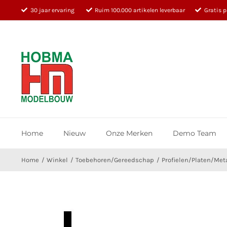
Ga
30 jaar ervaring
Ruim 100.000 artikelen leverbaar
Gratis 
naar
inhoud
Home
Nieuw
Onze Merken
Demo Team
Home
Winkel
Toebehoren/Gereedschap
Profielen/Platen/Met