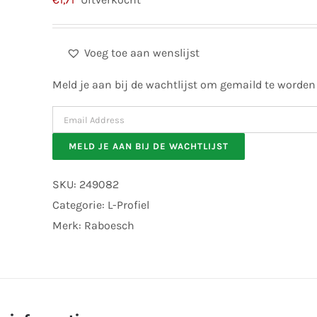
Voeg toe aan wenslijst
Meld je aan bij de wachtlijst om gemaild te worden
Enter
your
MELD JE AAN BIJ DE WACHTLIJST
email
address
SKU:
249082
to
Categorie:
L-Profiel
join
Merk:
Raboesch
the
waitlist
for
this