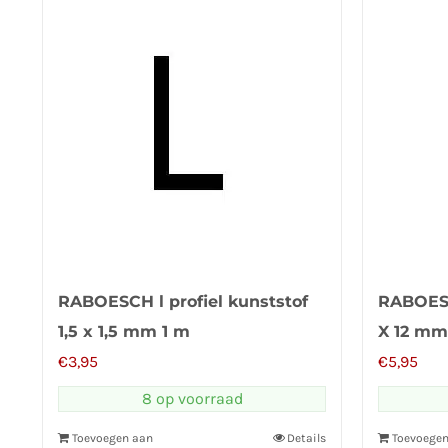
RABOESCH l profiel kunststof
RABOESC
1,5 x 1,5 mm 1 m
X 12 mm
€
3,95
€
5,95
8 op voorraad
Toevoegen aan
Details
Toevoege