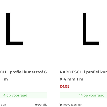
H l profiel kunststof 6
RABOESCH l profiel kun
 1 m
X 4 mm 1 m
€
4,95
4 op voorraad
14 op voorraad
n aan
Details
Toevoegen aan