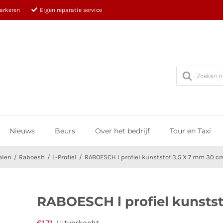
parkeren
Eigen reparatie service
Producten
zoeken
Nieuws
Beurs
Over het bedrijf
Tour en Taxi
alen
Raboesh
L-Profiel
RABOESCH l profiel kunststof 3,5 X 7 mm 30 c
RABOESCH l profiel kunstst
€
1,71
Uitverkocht