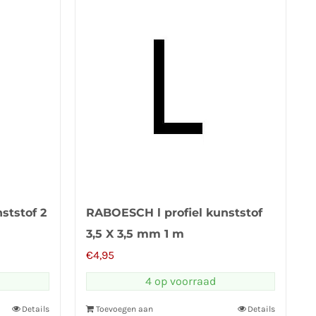
ststof 2
RABOESCH l profiel kunststof
3,5 X 3,5 mm 1 m
€
4,95
4 op voorraad
Details
Toevoegen aan
Details