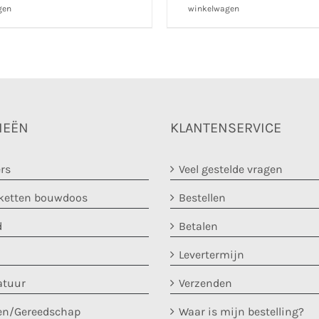
gen
winkelwagen
IEËN
KLANTENSERVICE
rs
Veel gestelde vragen
etten bouwdoos
Bestellen
d
Betalen
Levertermijn
atuur
Verzenden
en/Gereedschap
Waar is mijn bestelling?