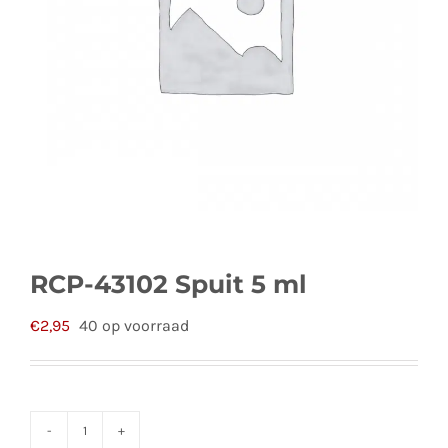
RCP-43102 Spuit 5 ml
€
2,95
40 op voorraad
RCP-