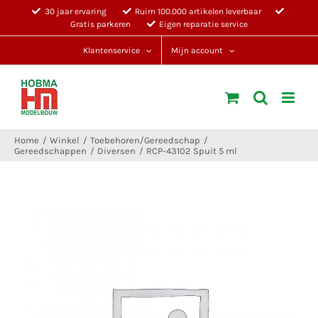
Ga
30 jaar ervaring
Ruim 100.000 artikelen leverbaar
Gratis parkeren
Eigen reparatie service
naar
inhoud
Klantenservice
Mijn account
Home
Winkel
Toebehoren/Gereedschap
Gereedschappen
Diversen
RCP-43102 Spuit 5 ml