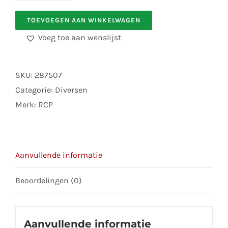
43102
TOEVOEGEN AAN WINKELWAGEN
Spuit
Voeg toe aan wenslijst
5
ml
aantal
SKU:
287507
Categorie:
Diversen
Merk:
RCP
Aanvullende informatie
Beoordelingen (0)
Aanvullende informatie