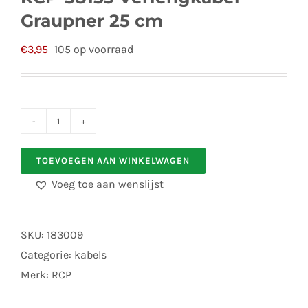
Graupner 25 cm
€
3,95
105 op voorraad
RCP-
58153
TOEVOEGEN AAN WINKELWAGEN
Verlengkabel
Voeg toe aan wenslijst
Graupner
25
cm
SKU:
183009
aantal
Categorie:
kabels
Merk:
RCP