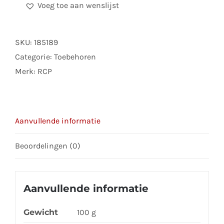
Voeg toe aan wenslijst
Dutsh
Traffic
And
SKU:
185189
Commercial
Categorie:
Toebehoren
Signs
Merk:
RCP
WWII
aantal
Aanvullende informatie
Beoordelingen (0)
Aanvullende informatie
Gewicht
100 g