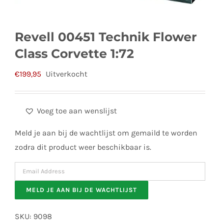
Revell 00451 Technik Flower
Class Corvette 1:72
€
199,95
Uitverkocht
Voeg toe aan wenslijst
Meld je aan bij de wachtlijst om gemaild te worden
zodra dit product weer beschikbaar is.
Enter
your
MELD JE AAN BIJ DE WACHTLIJST
email
address
SKU:
9098