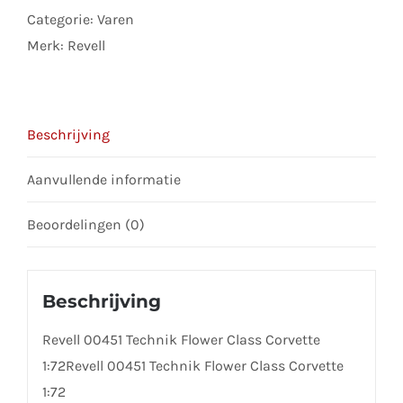
to
Categorie:
Varen
join
Merk:
Revell
the
waitlist
for
Beschrijving
this
product
Aanvullende informatie
Beoordelingen (0)
Beschrijving
Revell 00451 Technik Flower Class Corvette
1:72Revell 00451 Technik Flower Class Corvette
1:72